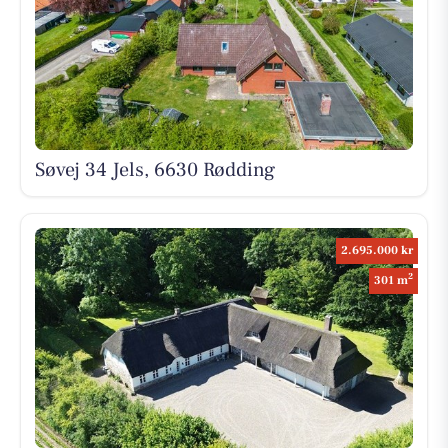
Søvej 34 Jels, 6630 Rødding
2.695.000 kr
2
301 m