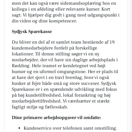
men det kan også være sidemandsoplæring hos en
kollega i en afdeling eller relevante kurser. Kort
sagt: Vi hjælper dig godt i gang med udgangspunkt i
din viden og dine kompetencer.
Sydjysk Sparekasse
Du bliver en del af et samlet team bestående af 19
kundemedarbejdere fordelt på forskellige
lokationer. Til denne stilling søger vi en ny
medarbejder, der vil have sin daglige arbejdsplads i
Rødding. Hele teamet er kendetegnet ved højt
humør og en uformel omgangstone. Her er plads til
at have det sjovt i en travl hverdag, hvor vi også
husker at fejre både små og store succeser. Sydjysk
Sparekasse er i en spændende udvikling med fokus
på høj kundetilfredshed, lokal forankring og høj
medarbejdertilfredshed. Vi værdsætter et stærkt
fagligt miljø og fællesskab.
Dine primære arbejdsopgaver vil omfatte:
Kundeservice over telefonen samt omstilling.