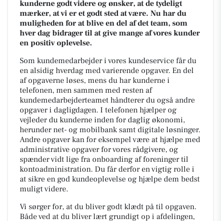
kunderne godt videre og ønsker, at de tydeligt
mærker, at vi er et godt sted at være. Nu har du
muligheden for at blive en del af det team, som
hver dag bidrager til at give mange af vores kunder
en positiv oplevelse.
Som kundemedarbejder i vores kundeservice får du
en alsidig hverdag med varierende opgaver. En del
af opgaverne løses, mens du har kunderne i
telefonen, men sammen med resten af
kundemedarbejderteamet håndterer du også andre
opgaver i dagligdagen. I telefonen hjælper og
vejleder du kunderne inden for daglig økonomi,
herunder net- og mobilbank samt digitale løsninger.
Andre opgaver kan for eksempel være at hjælpe med
administrative opgaver for vores rådgivere, og
spænder vidt lige fra onboarding af foreninger til
kontoadministration. Du får derfor en vigtig rolle i
at sikre en god kundeoplevelse og hjælpe dem bedst
muligt videre.
Vi sørger for, at du bliver godt klædt på til opgaven.
Både ved at du bliver lært grundigt op i afdelingen,