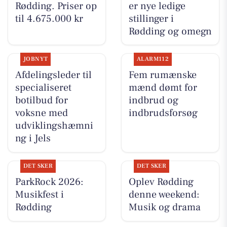
Rødding. Priser op
er nye ledige
til 4.675.000 kr
stillinger i
Rødding og omegn
JOBNYT
ALARM112
Afdelingsleder til
Fem rumænske
specialiseret
mænd dømt for
botilbud for
indbrud og
voksne med
indbrudsforsøg
udviklingshæmni
ng i Jels
DET SKER
DET SKER
ParkRock 2026:
Oplev Rødding
Musikfest i
denne weekend:
Rødding
Musik og drama