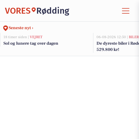
VORES
Rødding
Seneste nyt ›
18 timer siden |
VEJRET
06-08-2026 12:50 |
BILER
Sol og lunere tag over dagen
De dyreste biler i Rødd
529.800 kr!