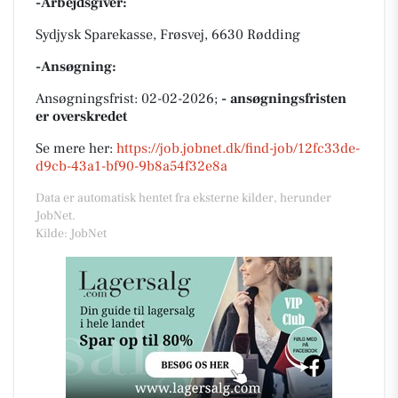
-Arbejdsgiver:
Sydjysk Sparekasse, Frøsvej, 6630 Rødding
-Ansøgning:
Ansøgningsfrist: 02-02-2026;
- ansøgningsfristen
er overskredet
Se mere her:
https://job.jobnet.dk/find-job/12fc33de-
d9cb-43a1-bf90-9b8a54f32e8a
Data er automatisk hentet fra eksterne kilder, herunder
JobNet.
Kilde: JobNet