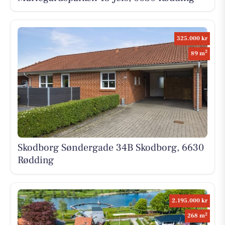
325.000 kr
2
89 m
Skodborg Søndergade 34B Skodborg, 6630
Rødding
2.195.000 kr
2
268 m