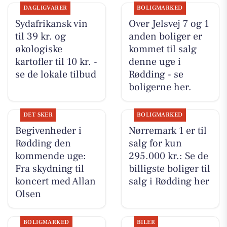
DAGLIGVARER
BOLIGMARKED
Sydafrikansk vin
Over Jelsvej 7 og 1
til 39 kr. og
anden boliger er
økologiske
kommet til salg
kartofler til 10 kr. -
denne uge i
se de lokale tilbud
Rødding - se
boligerne her.
DET SKER
BOLIGMARKED
Begivenheder i
Nørremark 1 er til
Rødding den
salg for kun
kommende uge:
295.000 kr.: Se de
Fra skydning til
billigste boliger til
koncert med Allan
salg i Rødding her
Olsen
BOLIGMARKED
BILER