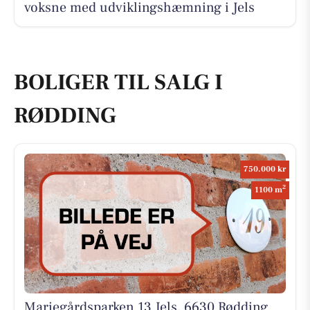
voksne med udviklingshæmning i Jels
BOLIGER TIL SALG I
RØDDING
750.000 kr
2
1100 m
Mariegårdsparken 13 Jels, 6630 Rødding