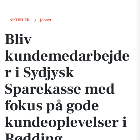
Bliv kundemedarbejder i Sydjysk Sparekasse med fokus på gode kund
ARTIKLER
Jobnyt
Bliv
kundemedarbejde
r i Sydjysk
Sparekasse med
fokus på gode
kundeoplevelser i
Rødding