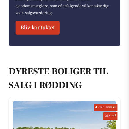
ejendomsmæglere, som efterfølgende vil kontakte dig
vedr. salgsvurdering.
Bliv kontaktet
DYRESTE BOLIGER TIL
SALG I RØDDING
4.675.000 kr
2
218 m