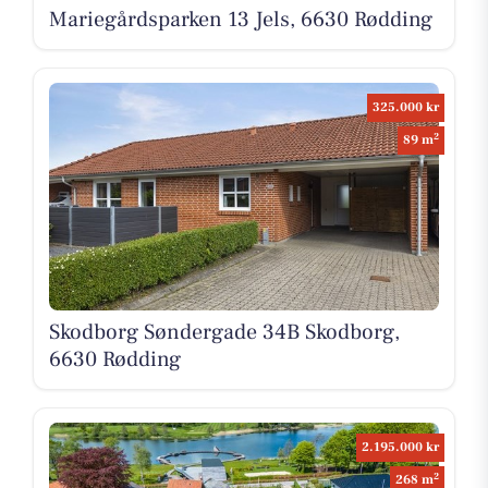
Mariegårdsparken 13 Jels, 6630 Rødding
325.000 kr
2
89 m
Skodborg Søndergade 34B Skodborg,
6630 Rødding
2.195.000 kr
2
268 m