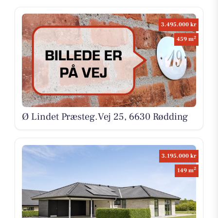
3.495.000 kr
2
459 m
Ø Lindet Præsteg.Vej 25, 6630 Rødding
3.195.000 kr
2
149 m