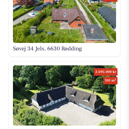
Søvej 34 Jels, 6630 Rødding
2.695.000 kr
2
301 m