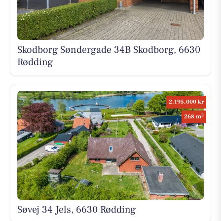
Skodborg Søndergade 34B Skodborg, 6630
Rødding
2.195.000 kr
2
268 m
Søvej 34 Jels, 6630 Rødding