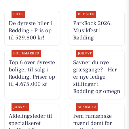
BILER
DET SKER
De dyreste biler i
ParkRock 2026:
Rødding - Pris op
Musikfest i
til 529.800 kr!
Rødding
BOLIGMARKED
JOBNYT
Top 6 over dyreste
Savner du nye
boliger til salg i
græsgange? - Her
Rødding. Priser op
er nye ledige
til 4.675.000 kr
stillinger i
Rødding og omegn
JOBNYT
ALARM112
Afdelingsleder til
Fem rumænske
specialiseret
mænd dømt for