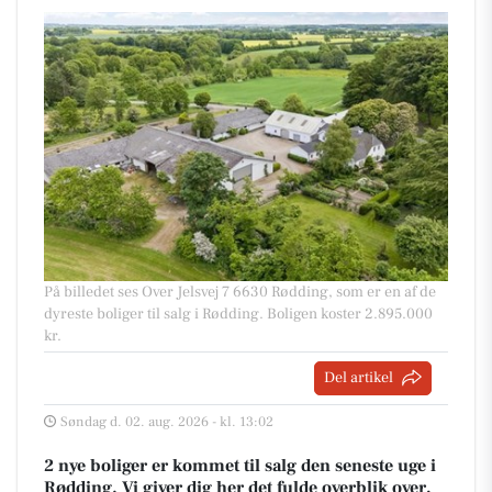
På billedet ses Over Jelsvej 7 6630 Rødding, som er en af de
dyreste boliger til salg i Rødding. Boligen koster 2.895.000
kr.
Del artikel
Søndag d. 02. aug. 2026 - kl. 13:02
2 nye boliger er kommet til salg den seneste uge i
Rødding. Vi giver dig her det fulde overblik over,