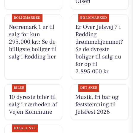
Olsen
BOLIGMARKED
BOLIGMARKED
Nørremark 1 er til
Er Over Jelsvej 7 i
salg for kun
Rødding
295.000 kr.: Se de
drømmehjemmet?
billigste boliger til
Se de dyreste
salg i Rødding her
boliger til salg nu
for op til
2.895.000 kr
BILER
DET SKER
10 dyreste biler til
Musik, fri bar og
salg i nærheden af
feststemning til
Vejen Kommune
JelsFest 2026
LOKALT NYT