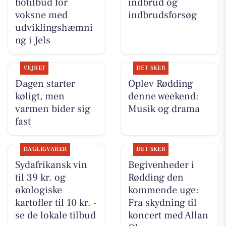
botilbud for
indbrud og
voksne med
indbrudsforsøg
udviklingshæmni
ng i Jels
VEJRET
DET SKER
Dagen starter
Oplev Rødding
køligt, men
denne weekend:
varmen bider sig
Musik og drama
fast
DAGLIGVARER
DET SKER
Sydafrikansk vin
Begivenheder i
til 39 kr. og
Rødding den
økologiske
kommende uge:
kartofler til 10 kr. -
Fra skydning til
se de lokale tilbud
koncert med Allan