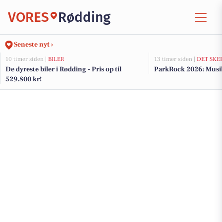
VORES
Rødding
Seneste nyt ›
10 timer siden |
BILER
13 timer siden |
DET SKE
De dyreste biler i Rødding - Pris op til
ParkRock 2026: Musik
529.800 kr!