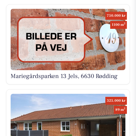
750.000 kr
2
1100 m
Mariegårdsparken 13 Jels, 6630 Rødding
325.000 kr
2
89 m