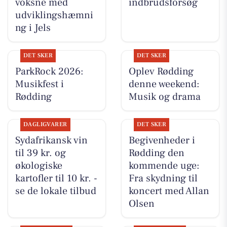
voksne med
indbrudsforsøg
udviklingshæmni
ng i Jels
DET SKER
DET SKER
ParkRock 2026:
Oplev Rødding
Musikfest i
denne weekend:
Rødding
Musik og drama
DAGLIGVARER
DET SKER
Sydafrikansk vin
Begivenheder i
til 39 kr. og
Rødding den
økologiske
kommende uge:
kartofler til 10 kr. -
Fra skydning til
se de lokale tilbud
koncert med Allan
Olsen