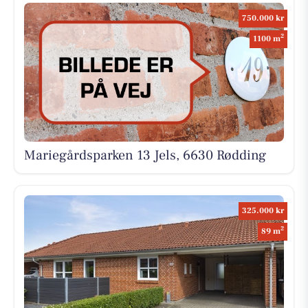
750.000 kr
2
1100 m
Mariegårdsparken 13 Jels, 6630 Rødding
325.000 kr
2
89 m