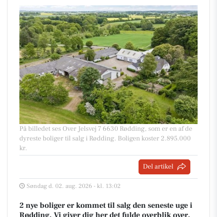
På billedet ses Over Jelsvej 7 6630 Rødding, som er en af de
dyreste boliger til salg i Rødding. Boligen koster 2.895.000
kr.
Del artikel
Søndag d. 02. aug. 2026 - kl. 13:02
2 nye boliger er kommet til salg den seneste uge i
Rødding. Vi giver dig her det fulde overblik over,