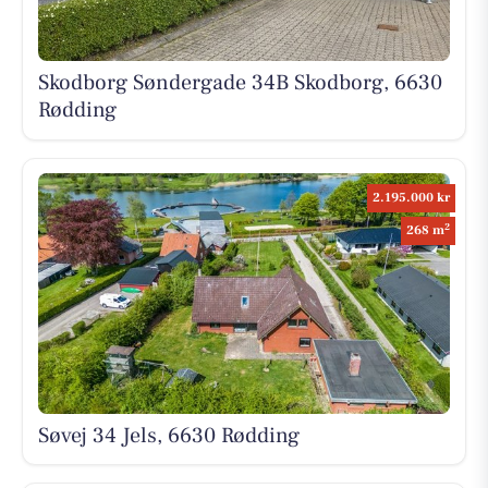
Skodborg Søndergade 34B Skodborg, 6630
Rødding
2.195.000 kr
2
268 m
Søvej 34 Jels, 6630 Rødding