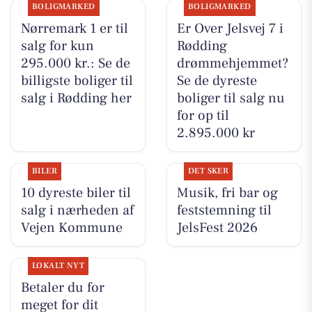
BOLIGMARKED
BOLIGMARKED
Nørremark 1 er til
Er Over Jelsvej 7 i
salg for kun
Rødding
295.000 kr.: Se de
drømmehjemmet?
billigste boliger til
Se de dyreste
salg i Rødding her
boliger til salg nu
for op til
2.895.000 kr
BILER
DET SKER
10 dyreste biler til
Musik, fri bar og
salg i nærheden af
feststemning til
Vejen Kommune
JelsFest 2026
LOKALT NYT
Betaler du for
meget for dit