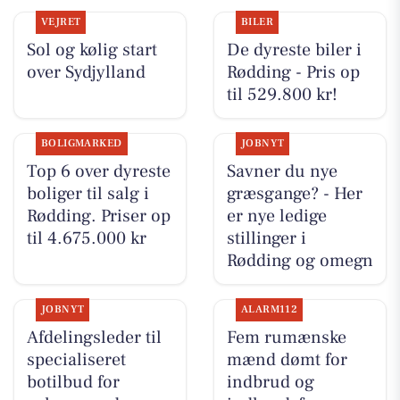
VEJRET
BILER
Sol og kølig start
De dyreste biler i
over Sydjylland
Rødding - Pris op
til 529.800 kr!
BOLIGMARKED
JOBNYT
Top 6 over dyreste
Savner du nye
boliger til salg i
græsgange? - Her
Rødding. Priser op
er nye ledige
til 4.675.000 kr
stillinger i
Rødding og omegn
JOBNYT
ALARM112
Afdelingsleder til
Fem rumænske
specialiseret
mænd dømt for
botilbud for
indbrud og