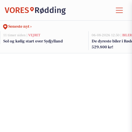
VORES
Rødding
Seneste nyt ›
11 timer siden |
VEJRET
06-08-2026 12:50 |
BILER
Sol og kølig start over Sydjylland
De dyreste biler i Rødd
529.800 kr!