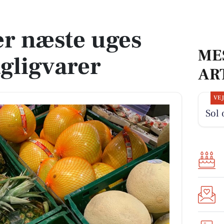
ligvarer
er næste uges
ME
agligvarer
AR
VE
Sol 