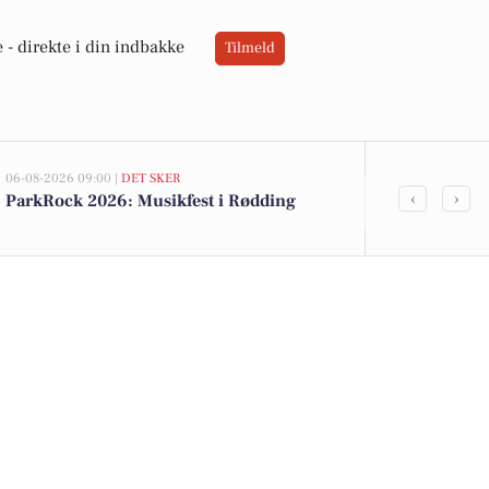
 -
direkte i din indbakke
Tilmeld
06-08-2026 09:00 |
DET SKER
05-08-2026 13:02
‹
›
ParkRock 2026: Musikfest i Rødding
Top 6 over dy
Rødding. Pri