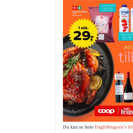
Du kan se hele
DagliBrugsen’s ti