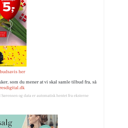
lbudsavis her
ker, som du mener at vi skal samle tilbud fra, så
esdigital.dk
l Sørensen og data er automatisk hentet fra eksterne