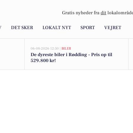
Gratis nyheder fra
dit
lokalområde
V
DET SKER
LOKALT NYT
SPORT
VEJRET
06-08-2026 12:50 |
BILER
De dyreste biler i Rødding - Pris op til
529.800 kr!