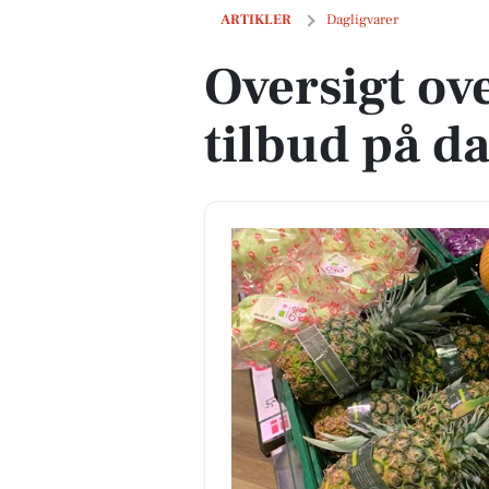
Oversigt over næste uges tilbud på dag
ARTIKLER
Dagligvarer
Oversigt ov
tilbud på d