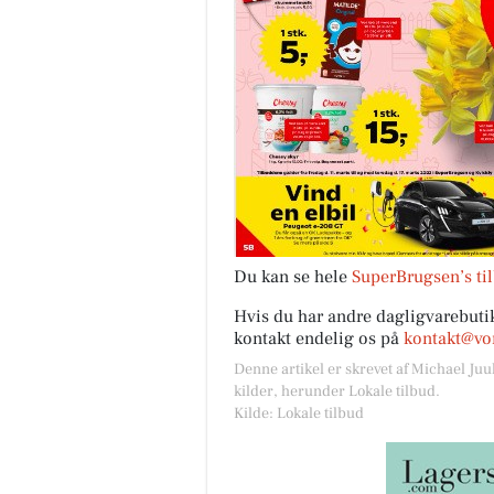
Du kan se hele
SuperBrugsen’s ti
Hvis du har andre dagligvarebutik
kontakt endelig os på
kontakt@vor
Denne artikel er skrevet af Michael Juu
kilder, herunder Lokale tilbud.
Kilde: Lokale tilbud