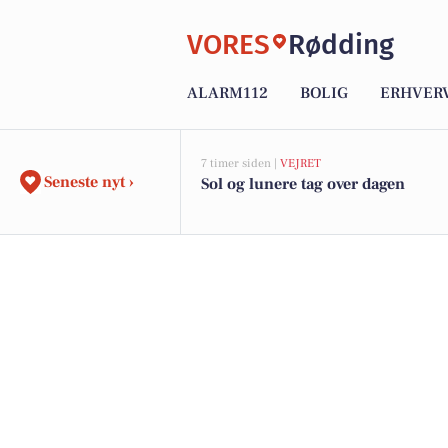
VORES
Rødding
ALARM112
BOLIG
ERHVER
7 timer siden |
VEJRET
Seneste nyt ›
Sol og lunere tag over dagen