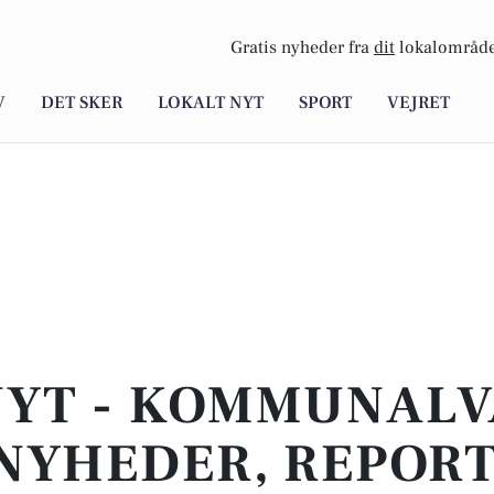
Gratis nyheder fra
dit
lokalområde
V
DET SKER
LOKALT NYT
SPORT
VEJRET
NYT - KOMMUNALVA
NYHEDER, REPOR