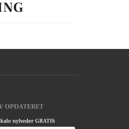
ING
V OPDATERET
okale nyheder GRATIS