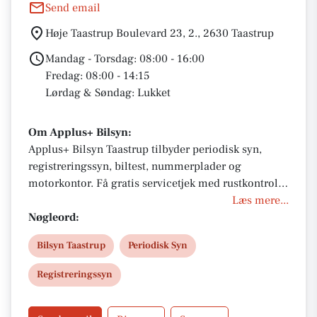
Send email
Høje Taastrup Boulevard 23, 2., 2630 Taastrup
Mandag - Torsdag: 08:00 - 16:00
Fredag: 08:00 - 14:15
Lørdag & Søndag: Lukket
Om Applus+ Bilsyn:
Applus+ Bilsyn Taastrup tilbyder periodisk syn,
registreringssyn, biltest, nummerplader og
motorkontor. Få gratis servicetjek med rustkontrol
og vejledning, når du booker bilsyn. Vælg
Læs mere...
tidsbestilling eller drive-in syn i synshallen. Hurtig,
Nøgleord:
professionel service for personbil, varebil, MC og
Bilsyn Taastrup
Periodisk Syn
trailer – centralt i Taastrup.
Registreringssyn