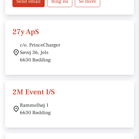
Send email
Ring nu
Se mere
27y ApS
c/o. PrinceCharger
Søvej 36, Jels
6630 Rødding
2M Event I/S
Rammelhøj 1
6630 Rødding