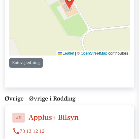
Leaflet
|
©
OpenStreetMap
contributors
Rutevejledning
Øvrige - Øvrige i Rødding
Applus+ Bilsyn
#1
70 13 12 12