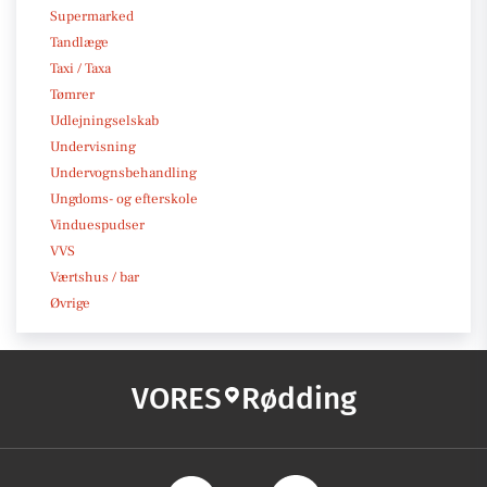
Supermarked
Tandlæge
Taxi / Taxa
Tømrer
Udlejningselskab
Undervisning
Undervognsbehandling
Ungdoms- og efterskole
Vinduespudser
VVS
Værtshus / bar
Øvrige
VORES
Rødding