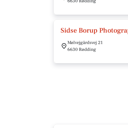
6630 Rødding
Sidse Borup Photogr
Mølvejgårdsvej 21
6630 Rødding