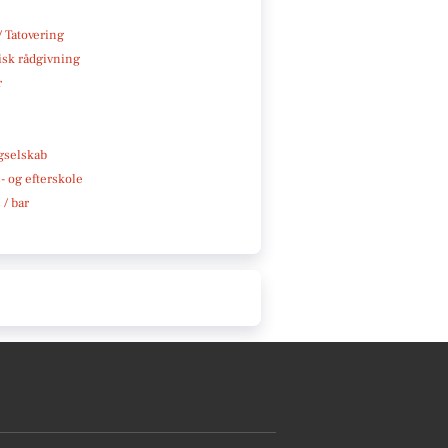
/ Tatovering
isk rådgivning
r
e
gselskab
 og efterskole
 / bar