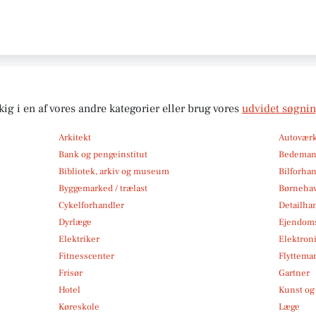
kig i en af vores andre kategorier eller brug vores
udvidet søgni
Arkitekt
Autoværk
Bank og pengeinstitut
Bedema
Bibliotek, arkiv og museum
Bilforha
Byggemarked / trælast
Børneha
Cykelforhandler
Detailha
Dyrlæge
Ejendom
Elektriker
Elektroni
Fitnesscenter
Flytteman
Frisør
Gartner
Hotel
Kunst og 
Køreskole
Læge