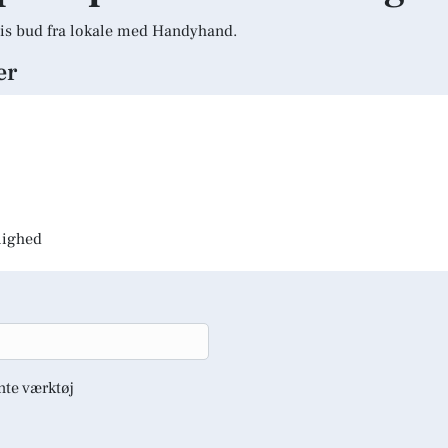
is bud fra lokale med Handyhand.
er
jlighed
nte værktøj