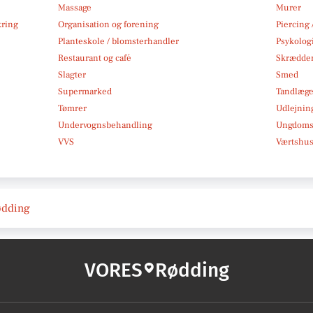
Massage
Murer
kring
Organisation og forening
Piercing 
Planteskole / blomsterhandler
Psykolog
Restaurant og café
Skrædde
Slagter
Smed
Supermarked
Tandlæg
Tømrer
Udlejnin
Undervognsbehandling
Ungdoms-
VVS
Værtshus
Rødding
VORES
Rødding