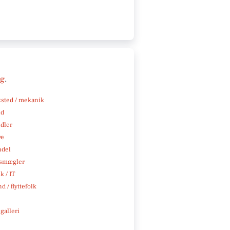
ng
.
sted / mekanik
nd
ndler
ve
ndel
smægler
k / IT
d / flyttefolk
galleri