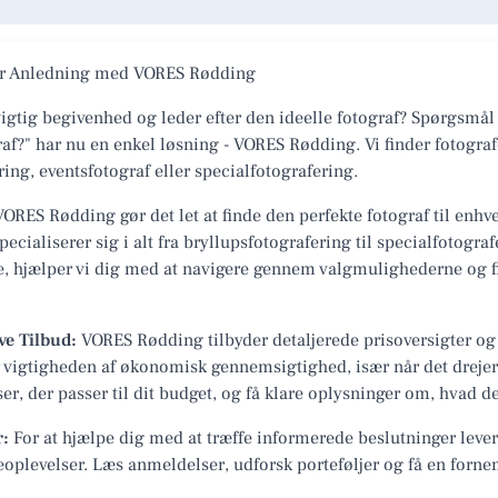
ver Anledning med VORES Rødding
igtig begivenhed og leder efter den ideelle fotograf? Spørgsmål
af?" har nu en enkel løsning - VORES Rødding. Vi finder fotograf
ing, eventsfotograf eller specialfotografering.
ORES Rødding gør det let at finde den perfekte fotograf til enhve
pecialiserer sig i alt fra bryllupsfotografering til specialfotogra
e, hjælper vi dig med at navigere gennem valgmulighederne og fin
ve Tilbud:
VORES Rødding tilbyder detaljerede prisoversigter og 
tår vigtigheden af økonomisk gennemsigtighed, især når det dreje
r, der passer til dit budget, og få klare oplysninger om, hvad der
r:
For at hjælpe dig med at træffe informerede beslutninger lev
oplevelser. Læs anmeldelser, udforsk porteføljer og få en forne